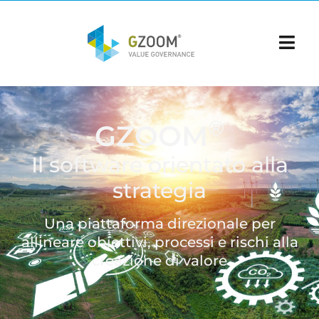
®
GZOOM
Il software orientato alla
strategia
Una piattaforma direzionale per
allineare obiettivi,
processi e rischi alla
creazione di valore