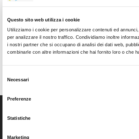
Questo sito web utilizza i cookie
Utilizziamo i cookie per personalizzare contenuti ed annunci, 
MERCATI SERVIZI E
per analizzare il nostro traffico. Condividiamo inoltre informazi
INDUSTRIA
i nostri partner che si occupano di analisi dei dati web, pubbli
combinarle con altre informazioni che hai fornito loro o che ha
Caratterizzati da un aumento delle
normative e dalla crescente attenzione alla
Selezione
sostenibilità e alla gestione dei rischi.
Necessari
del
consenso
Preferenze
Statistiche
Marketing