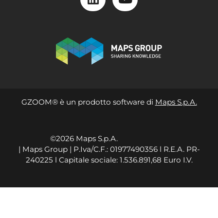
GZOOM® è un prodotto software di
Maps S.p.A.
©2026 Maps S.p.A.
| Maps Group | P.Iva/C.F.: 01977490356 l R.E.A. PR-
240225 l Capitale sociale: 1.536.891,68 Euro I.V.