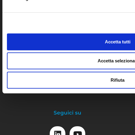
®
Software GZOOM
Pianificazione e controllo
Sviluppo capitale umano
Accetta tutti
Gestione del rischio
Accetta seleziona
Note legali
Privacy Policy
Rifiuta
Cookie Policy
Seguici su